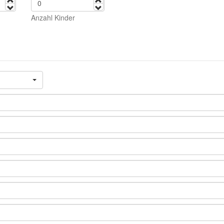
mehr
mehr
weniger
weniger
Anzahl Kinder
opdown