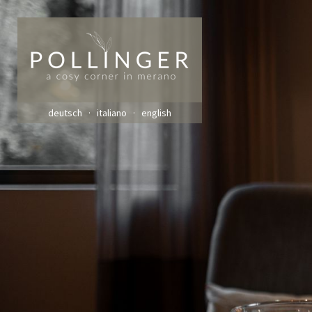
deutsch
italiano
english