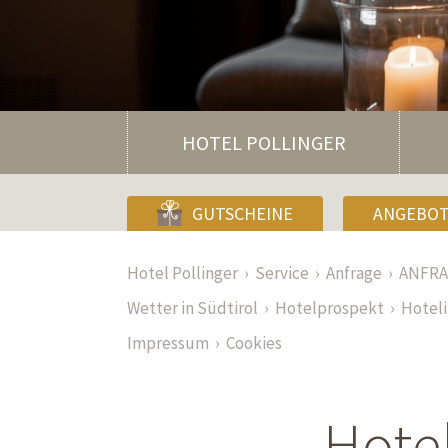
HOTEL POLLINGER
GUTSCHEINE
ANGEBO
Hotel Pollinger
Service
Anfrage
ANFR
Wetter in Südtirol
Hotelprospekt
Hotel
Impressum
Cookies
Hotel