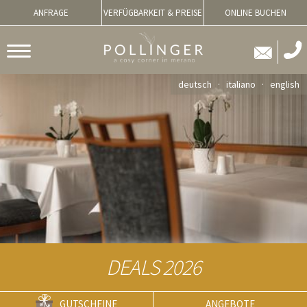
ANFRAGE
VERFÜGBARKEIT & PREISE
ONLINE BUCHEN
deutsch
italiano
english
DEALS 2026
GUTSCHEINE
ANGEBOTE