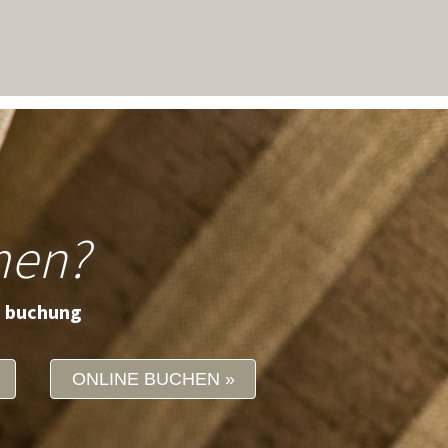
men?
e buchung
ONLINE BUCHEN