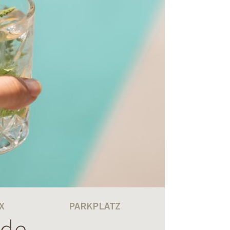
X
PARKPLATZ
nde