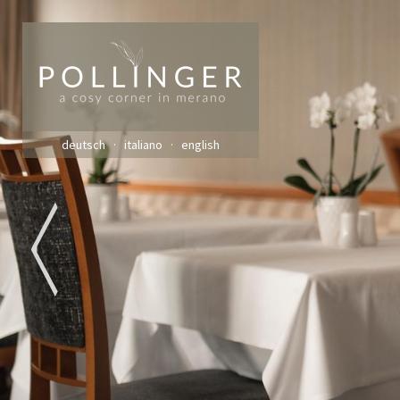
deutsch
italiano
english