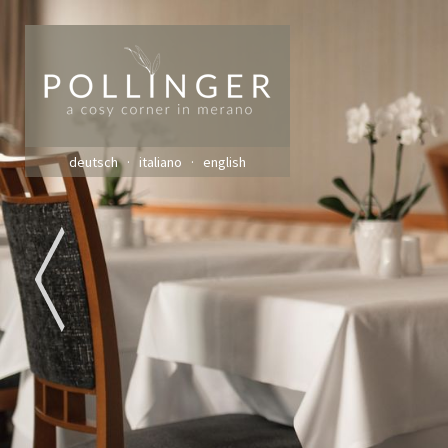
deutsch
italiano
english