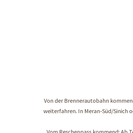
Von der Brennerautobahn kommend:
weiterfahren. In Meran-Süd/Sinich 
Vom Reschenpass kommend: Ab Töll