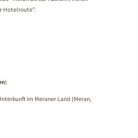
r Hotelroute".
en
)
Unterkunft im Meraner Land (Meran,