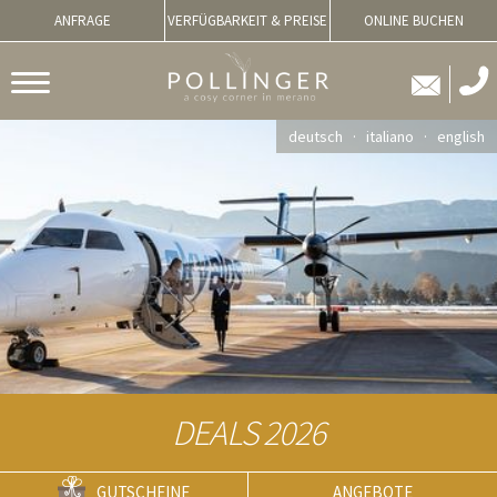
ANFRAGE
VERFÜGBARKEIT & PREISE
ONLINE BUCHEN
deutsch
italiano
english
DEALS 2026
GUTSCHEINE
ANGEBOTE