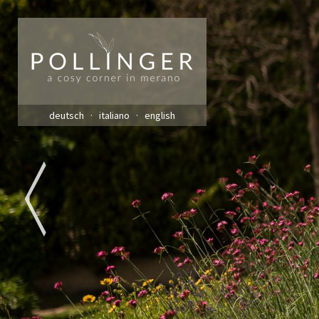
deutsch
italiano
english