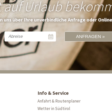
t auf Urlaub bekom
en uns über Ihre unverbindliche Anfrage oder Onlin
ANFRAGEN
Info & Service
Anfahrt & Routenplaner
Wetter in Südtirol