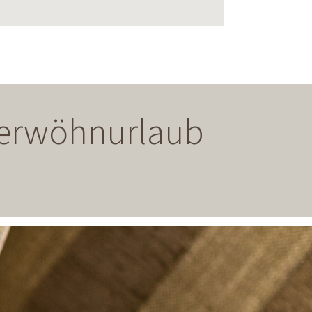
 Verwöhnurlaub