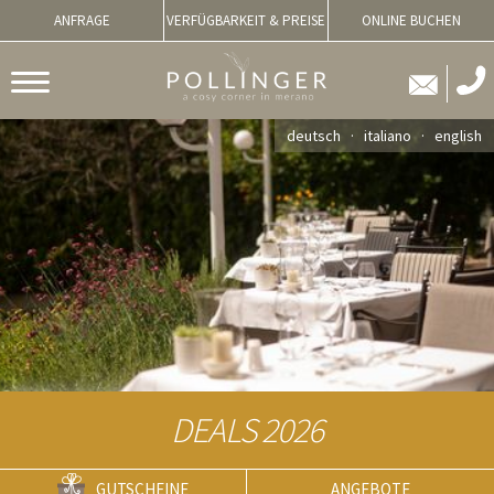
ANFRAGE
VERFÜGBARKEIT & PREISE
ONLINE BUCHEN
deutsch
italiano
english
DEALS 2026
GUTSCHEINE
ANGEBOTE