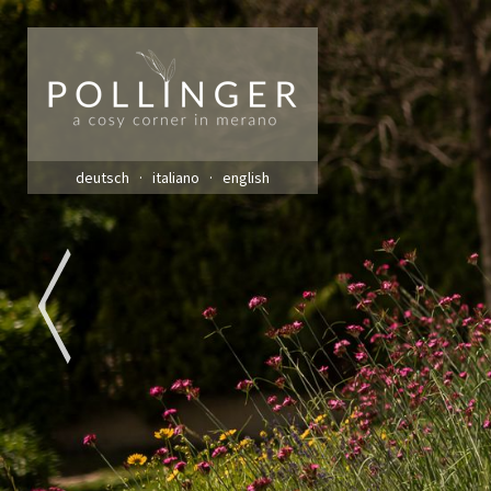
deutsch
italiano
english