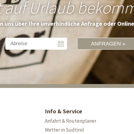
t auf Urlaub bekom
en uns über Ihre unverbindliche Anfrage oder Onlin
ANFRAGEN
Info & Service
Anfahrt & Routenplaner
Wetter in Südtirol