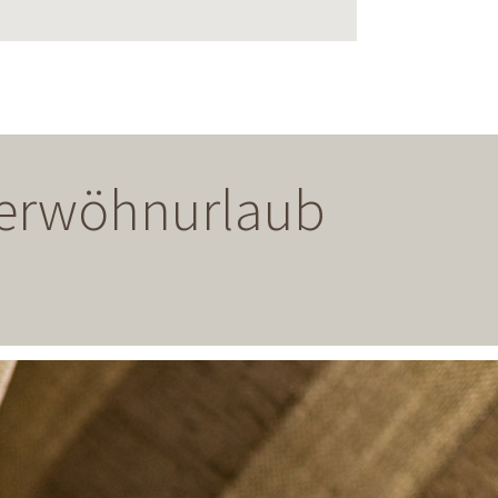
 Verwöhnurlaub