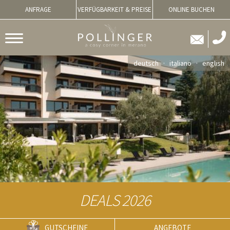
ANFRAGE
VERFÜGBARKEIT & PREISE
ONLINE BUCHEN
deutsch
italiano
english
DEALS 2026
GUTSCHEINE
ANGEBOTE