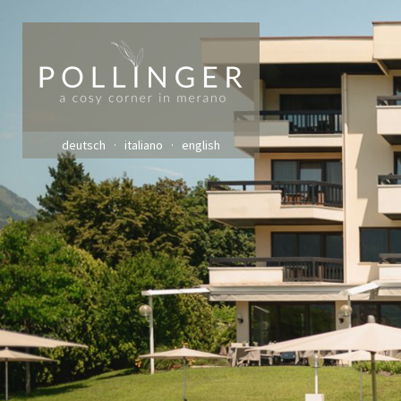
deutsch
italiano
english