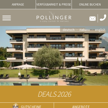
ANFRAGE
VERFÜGBARKEIT & PREISE
ONLINE BUCHEN
deutsch
italiano
english
DEALS 2026
GUTSCHEINE
ANGEBOTE