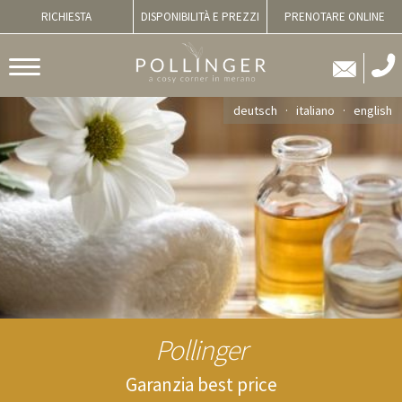
RICHIESTA
DISPONIBILITÀ E PREZZI
PRENOTARE ONLINE
deutsch
italiano
english
Pollinger
Garanzia best price