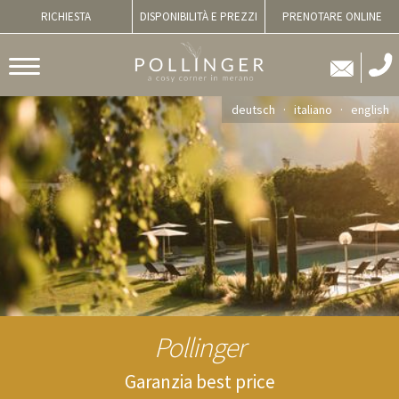
RICHIESTA
DISPONIBILITÀ E PREZZI
PRENOTARE ONLINE
deutsch
italiano
english
Pollinger
Garanzia best price