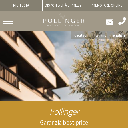
RICHIESTA
DISPONIBILITÀ E PREZZI
PRENOTARE ONLINE
deutsch
italiano
english
Pollinger
Garanzia best price