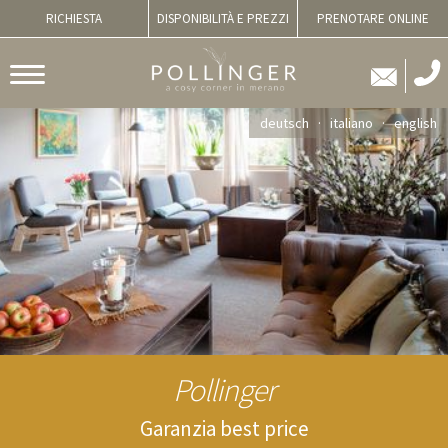
RICHIESTA
DISPONIBILITÀ E PREZZI
PRENOTARE ONLINE
deutsch
italiano
english
Pollinger
Garanzia best price