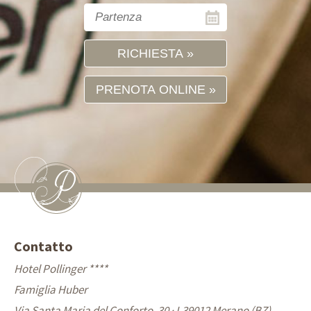
RICHIESTA
PRENOTA ONLINE
Contatto
Hotel Pollinger ****
Famiglia Huber
Via Santa Maria del Conforto, 30 · I-39012 Merano (BZ)