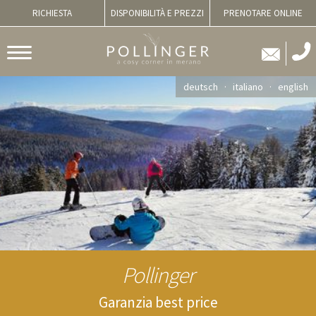
RICHIESTA
DISPONIBILITÀ E PREZZI
PRENOTARE ONLINE
deutsch
italiano
english
Pollinger
Garanzia best price