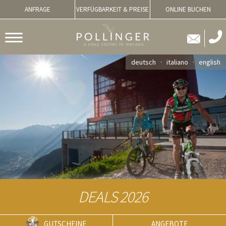
ANFRAGE
VERFÜGBARKEIT & PREISE
ONLINE BUCHEN
deutsch
italiano
english
DEALS 2026
GUTSCHEINE
ANGEBOTE