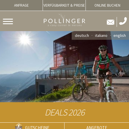
ANFRAGE
VERFÜGBARKEIT & PREISE
ONLINE BUCHEN
deutsch
italiano
english
DEALS 2026
GUTSCHEINE
ANGEBOTE