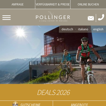
ANFRAGE
VERFÜGBARKEIT & PREISE
ONLINE BUCHEN
deutsch
italiano
english
DEALS 2026
GUTSCHEINE
ANGEBOTE