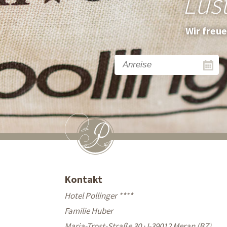
Lus
Wir freu
Kontakt
Hotel Pollinger ****
Familie Huber
Maria-Trost-Straße 30 · I-39012 Meran (BZ)