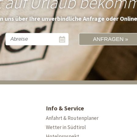
t auf Urlaub bekom
en uns über Ihre unverbindliche Anfrage oder Onlin
ANFRAGEN
Info & Service
Anfahrt & Routenplaner
Wetter in Südtirol
Hotelprospekt