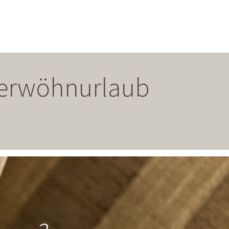
 Verwöhnurlaub