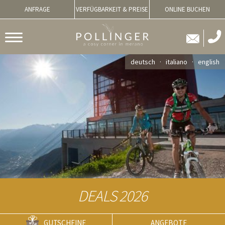
ANFRAGE
VERFÜGBARKEIT & PREISE
ONLINE BUCHEN
deutsch
italiano
english
DEALS 2026
GUTSCHEINE
ANGEBOTE