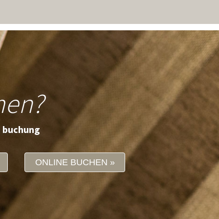
men?
e buchung
ONLINE BUCHEN