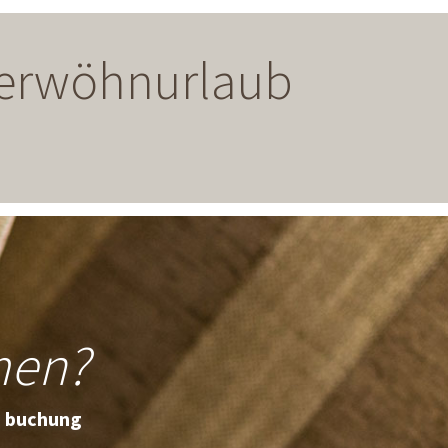
 Verwöhnurlaub
men?
e buchung