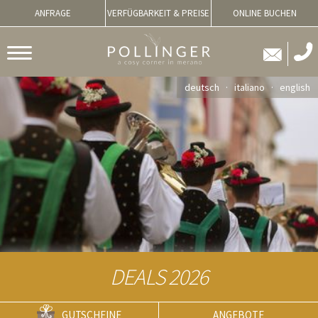
ANFRAGE
VERFÜGBARKEIT & PREISE
ONLINE BUCHEN
deutsch
italiano
english
DEALS 2026
GUTSCHEINE
ANGEBOTE