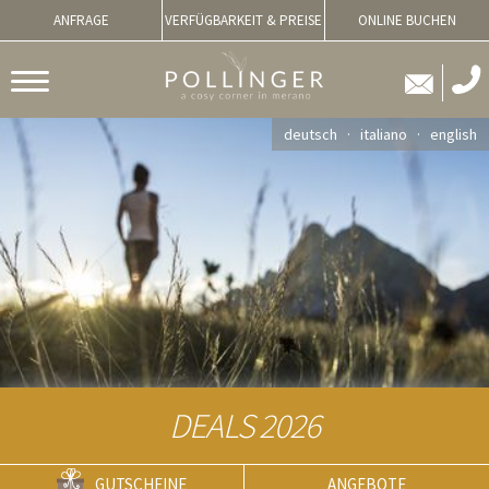
ANFRAGE
VERFÜGBARKEIT & PREISE
ONLINE BUCHEN
deutsch
italiano
english
DEALS 2026
GUTSCHEINE
ANGEBOTE