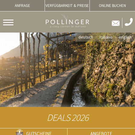
ANFRAGE
VERFÜGBARKEIT & PREISE
ONLINE BUCHEN
deutsch
italiano
english
DEALS 2026
GUTSCHEINE
ANGEBOTE