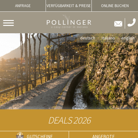
ANFRAGE
VERFÜGBARKEIT & PREISE
ONLINE BUCHEN
deutsch
italiano
english
DEALS 2026
GUTSCHEINE
ANGEBOTE