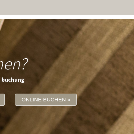
men?
e buchung
ONLINE BUCHEN