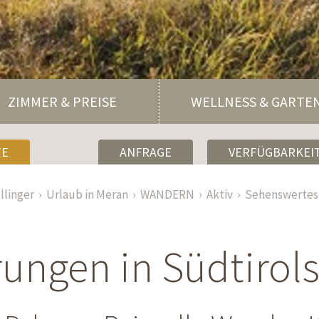
ZIMMER & PREISE
WELLNESS & GARTE
TE
ANFRAGE
VERFÜGBARKEIT
llinger
Urlaub in Meran
WANDERN
Aktiv
Sehenswertes
ngen in Südtirol