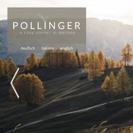
deutsch
italiano
english