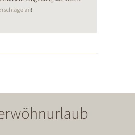
orschläge an
!
 Verwöhnurlaub