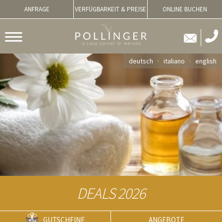
ANFRAGE
VERFÜGBARKEIT & PREISE
ONLINE BUCHEN
deutsch
italiano
english
DEALS 2026
GUTSCHEINE
ANGEBOTE