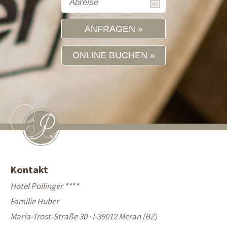
ANFRAGEN
ONLINE BUCHEN
Kontakt
Hotel Pollinger ****
Familie Huber
Maria-Trost-Straße 30 · I-39012 Meran (BZ)