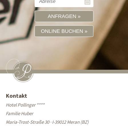
ANFRAGEN
ONLINE BUCHEN
Kontakt
Hotel Pollinger ****
Familie Huber
Maria-Trost-Straße 30 · I-39012 Meran (BZ)