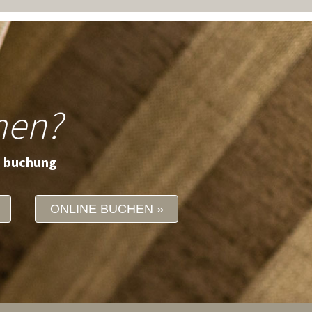
men?
e buchung
ONLINE BUCHEN