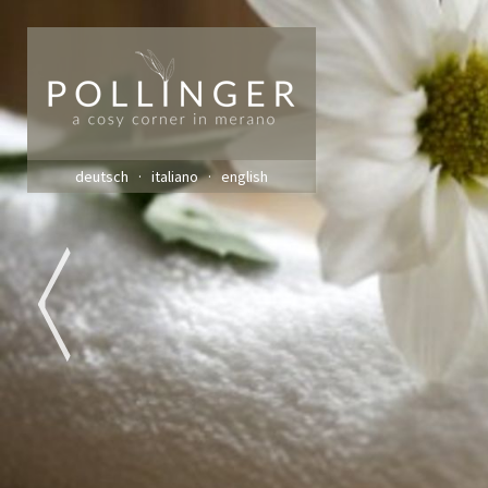
deutsch
italiano
english