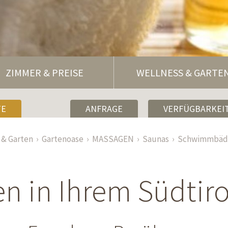
ZIMMER & PREISE
WELLNESS & GARTE
TE
ANFRAGE
VERFÜGBARKEIT
 & Garten
Gartenoase
MASSAGEN
Saunas
Schwimmbäd
n in Ihrem Südtiro