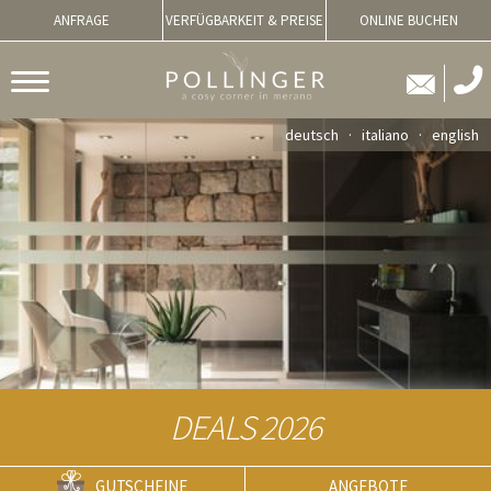
ANFRAGE
VERFÜGBARKEIT & PREISE
ONLINE BUCHEN
deutsch
italiano
english
DEALS 2026
GUTSCHEINE
ANGEBOTE