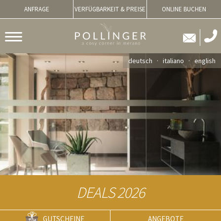
ANFRAGE
VERFÜGBARKEIT & PREISE
ONLINE BUCHEN
deutsch
italiano
english
DEALS 2026
GUTSCHEINE
ANGEBOTE