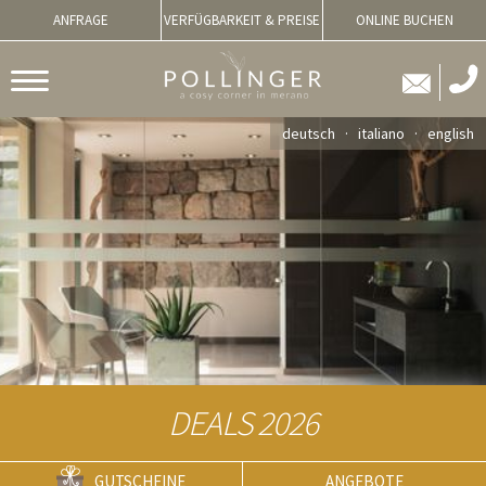
ANFRAGE
VERFÜGBARKEIT & PREISE
ONLINE BUCHEN
deutsch
italiano
english
DEALS 2026
GUTSCHEINE
ANGEBOTE