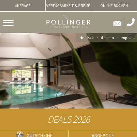
ANFRAGE
VERFÜGBARKEIT & PREISE
ONLINE BUCHEN
deutsch
italiano
english
DEALS 2026
GUTSCHEINE
ANGEBOTE