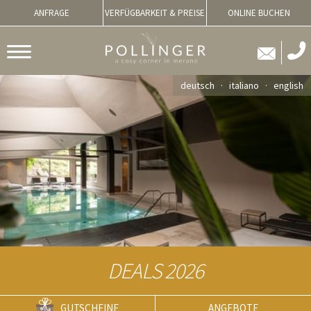
ANFRAGE
VERFÜGBARKEIT & PREISE
ONLINE BUCHEN
deutsch
italiano
english
DEALS 2026
GUTSCHEINE
ANGEBOTE