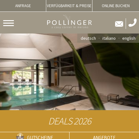
ANFRAGE
VERFÜGBARKEIT & PREISE
ONLINE BUCHEN
deutsch
italiano
english
DEALS 2026
GUTSCHEINE
ANGEBOTE