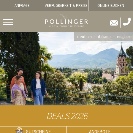
ANFRAGE
VERFÜGBARKEIT & PREISE
ONLINE BUCHEN
deutsch
italiano
english
DEALS 2026
GUTSCHEINE
ANGEBOTE