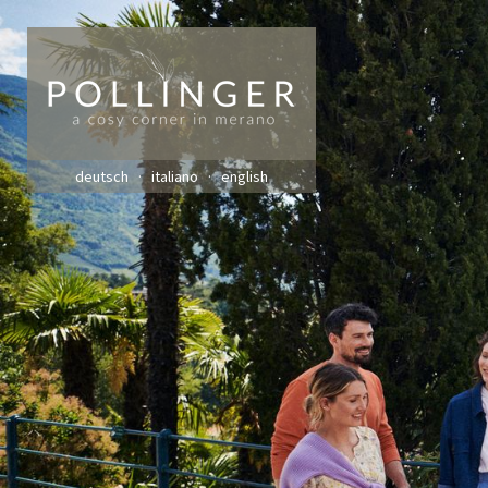
deutsch
italiano
english