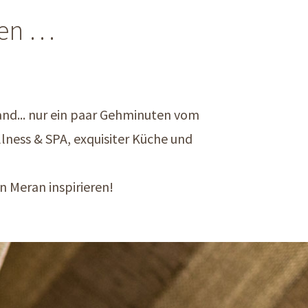
ßen …
and... nur ein paar Gehminuten vom
ness & SPA, exquisiter Küche und
n Meran inspirieren!