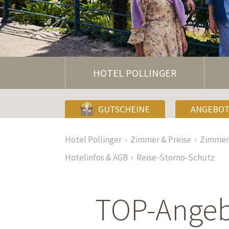
HOTEL POLLINGER
GUTSCHEINE
ANGEBO
Hotel Pollinger
Zimmer & Preise
Zimmer 
Hotelinfos & AGB
Reise-Storno-Schutz
TOP-Angebo