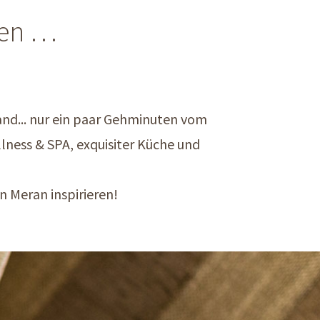
ßen …
and... nur ein paar Gehminuten vom
ness & SPA, exquisiter Küche und
n Meran inspirieren!