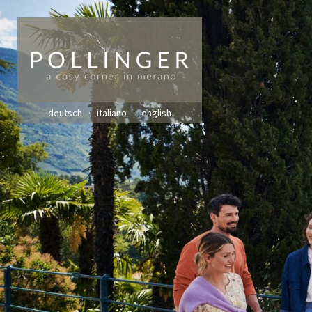
deutsch
italiano
english