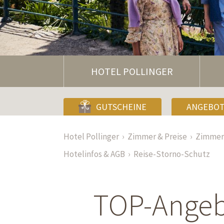
HOTEL POLLINGER
GUTSCHEINE
ANGEBO
Hotel Pollinger
Zimmer & Preise
Zimmer 
Hotelinfos & AGB
Reise-Storno-Schutz
TOP-Angebo