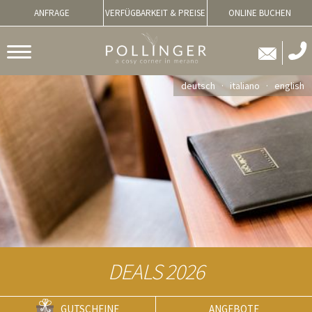
ANFRAGE
VERFÜGBARKEIT & PREISE
ONLINE BUCHEN
deutsch
italiano
english
DEALS 2026
GUTSCHEINE
ANGEBOTE