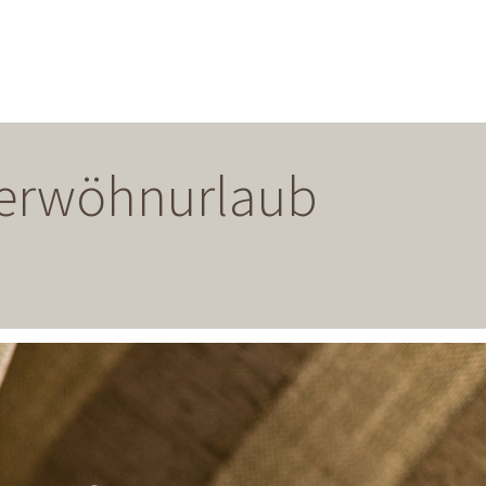
 Verwöhnurlaub