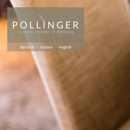
deutsch
italiano
english