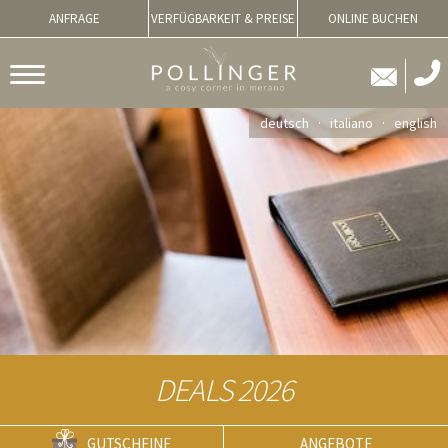
ANFRAGE
VERFÜGBARKEIT & PREISE
ONLINE BUCHEN
deutsch
italiano
english
DEALS 2026
GUTSCHEINE
ANGEBOTE