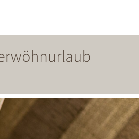
 Verwöhnurlaub