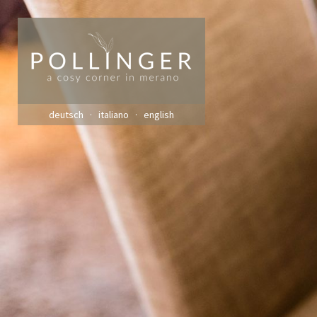
deutsch
italiano
english