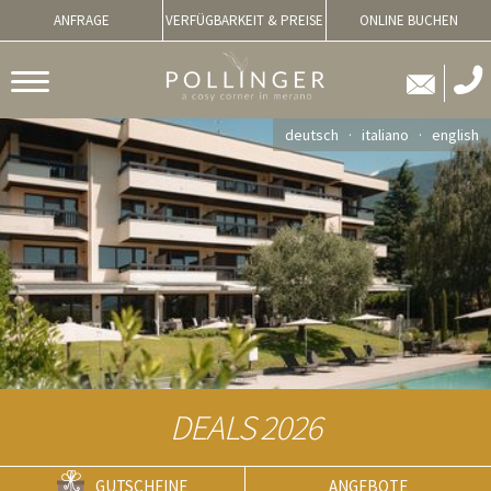
ANFRAGE
VERFÜGBARKEIT & PREISE
ONLINE BUCHEN
deutsch
italiano
english
DEALS 2026
GUTSCHEINE
ANGEBOTE