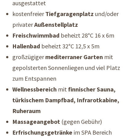
ausgestattet
kostenfreier
Tiefgaragenplatz
und/oder
privater
Außenstellplatz
Freischwimmbad
beheizt 28°C 16 x 6m
Hallenbad
beheizt 32°C 12,5 x 5m
großzügiger
mediterraner Garten
mit
gepolsterten Sonnenliegen und viel Platz
zum Entspannen
Wellnessbereich
mit
finnischer Sauna,
türkischem Dampfbad, Infrarotkabine,
Ruheraum
Massageangebot
(gegen Gebühr)
Erfrischungsgetränke
im SPA Bereich