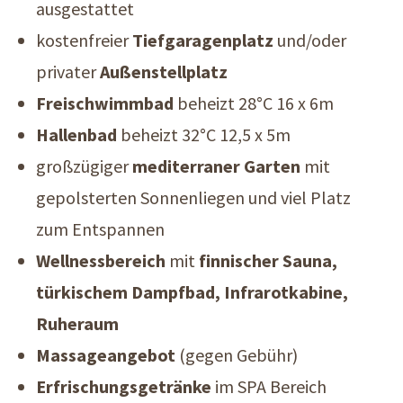
ausgestattet
kostenfreier
Tiefgaragenplatz
und/oder
privater
Außenstellplatz
Freischwimmbad
beheizt 28°C 16 x 6m
Hallenbad
beheizt 32°C 12,5 x 5m
großzügiger
mediterraner Garten
mit
gepolsterten Sonnenliegen und viel Platz
zum Entspannen
Wellnessbereich
mit
finnischer Sauna,
türkischem Dampfbad, Infrarotkabine,
Ruheraum
Massageangebot
(gegen Gebühr)
Erfrischungsgetränke
im SPA Bereich