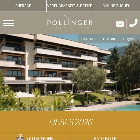
ANFRAGE
VERFÜGBARKEIT & PREISE
ONLINE BUCHEN
deutsch
italiano
english
DEALS 2026
GUTSCHEINE
ANGEBOTE