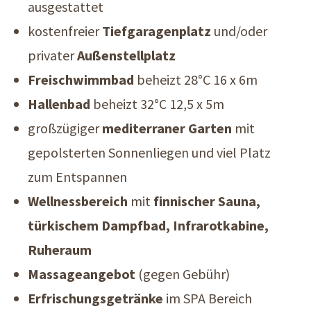
ausgestattet
kostenfreier
Tiefgaragenplatz
und/oder
privater
Außenstellplatz
Freischwimmbad
beheizt 28°C 16 x 6m
Hallenbad
beheizt 32°C 12,5 x 5m
großzügiger
mediterraner Garten
mit
gepolsterten Sonnenliegen und viel Platz
zum Entspannen
Wellnessbereich
mit
finnischer Sauna,
türkischem Dampfbad, Infrarotkabine,
Ruheraum
Massageangebot
(gegen Gebühr)
Erfrischungsgetränke
im SPA Bereich