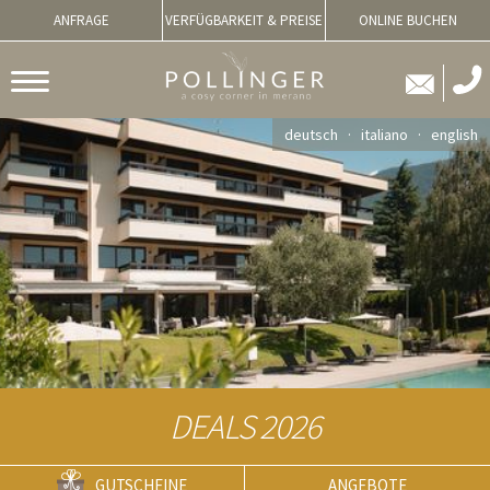
ANFRAGE
VERFÜGBARKEIT & PREISE
ONLINE BUCHEN
deutsch
italiano
english
DEALS 2026
GUTSCHEINE
ANGEBOTE