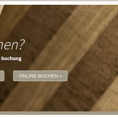
men?
e buchung
ONLINE BUCHEN