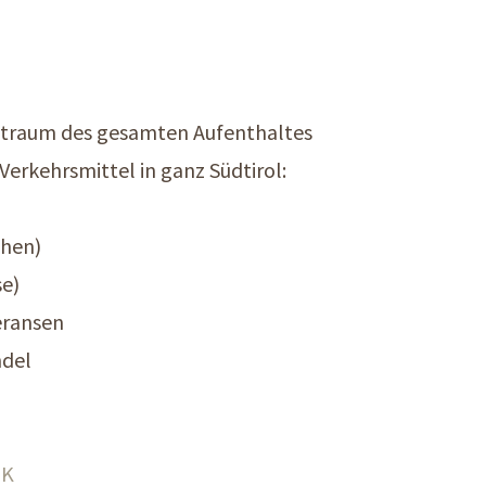
Zeitraum des gesamten Aufenthaltes
Verkehrsmittel in ganz Südtirol:
chen)
se)
eransen
ndel
NK