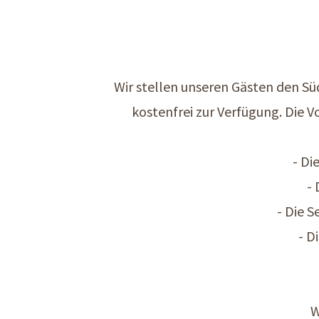
Wir stellen unseren Gästen den Sü
kostenfrei zur Verfügung. Die V
- Di
- 
- Die 
- D
W