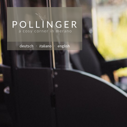
deutsch
italiano
english