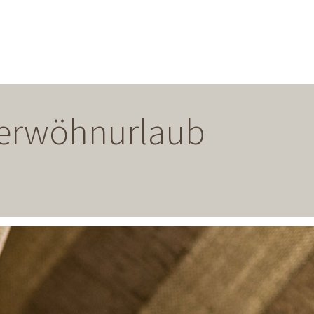
 Verwöhnurlaub