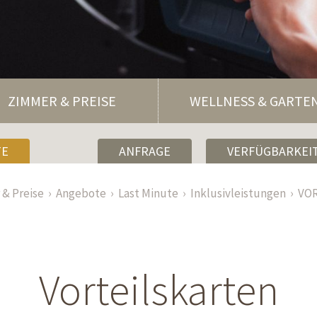
ZIMMER & PREISE
WELLNESS & GARTE
TE
ANFRAGE
VERFÜGBARKEIT
& Preise
Angebote
Last Minute
Inklusivleistungen
VO
Vorteilskarten