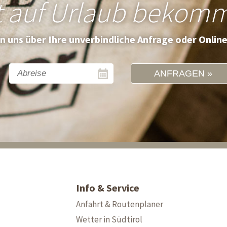
t auf Urlaub bekom
en uns über Ihre unverbindliche Anfrage oder Onlin
ANFRAGEN
Info & Service
Anfahrt & Routenplaner
Wetter in Südtirol