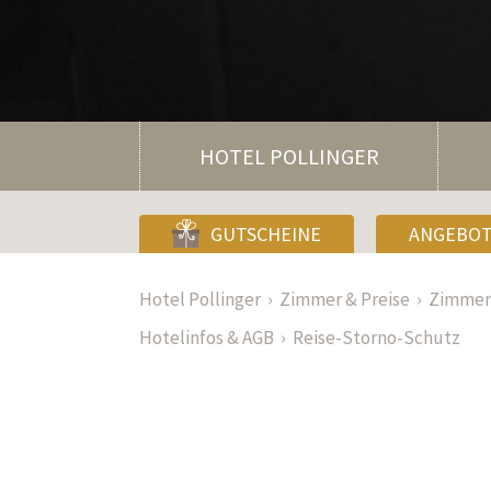
HOTEL POLLINGER
GUTSCHEINE
ANGEBO
Hotel Pollinger
Zimmer & Preise
Zimmer 
Hotelinfos & AGB
Reise-Storno-Schutz